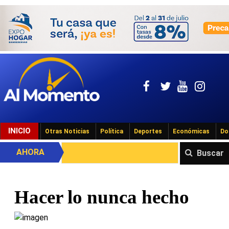
INICIO
Otras Noticias
Política
Deportes
Económicas
Do
AHORA
Buscar
Hacer lo nunca hecho