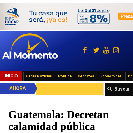
INICIO
Otras Noticias
Política
Deportes
Económicas
Do
AHORA
Buscar
Guatemala: Decretan
calamidad pública