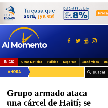
INICIO
Otras Noticias
Política
Deportes
Económicas
Do
AHORA
Buscar
Grupo armado ataca
una cárcel de Haití; se