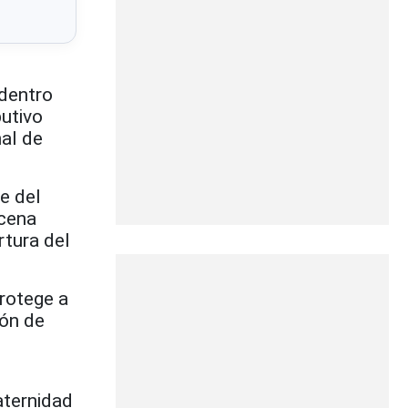
 dentro
butivo
nal de
e del
acena
rtura del
protege a
ión de
aternidad