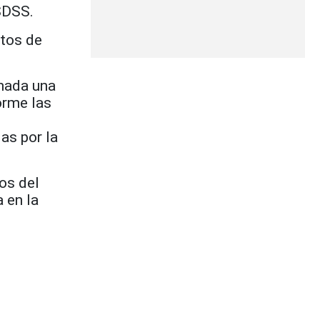
 SDSS.
ctos de
nada una
orme las
as por la
os del
 en la