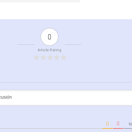
0
Article Rating
N