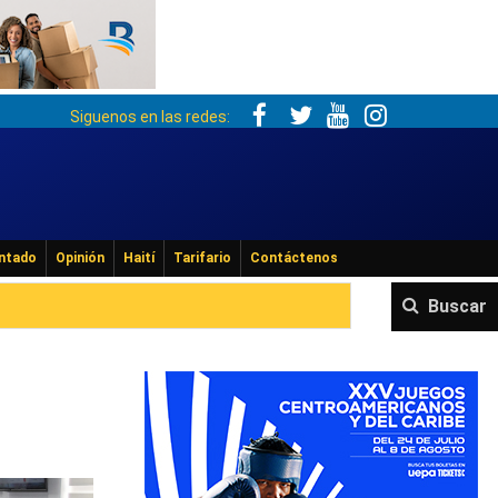
Siguenos en las redes:
ntado
Opinión
Haití
Tarifario
Contáctenos
Buscar