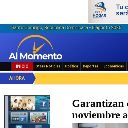
Santo Domingo, República Dominicana - 8 agosto 2026
INICIO
Otras Noticias
Política
Deportes
Económicas
AHORA
Garantizan 
noviembre a