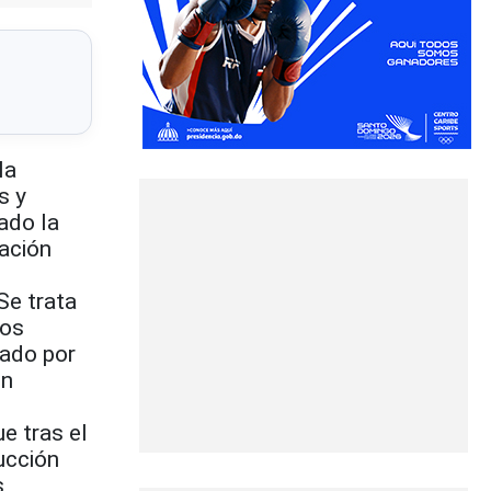
la
s y
ado la
ración
 Se trata
los
tado por
on
e tras el
ucción
s