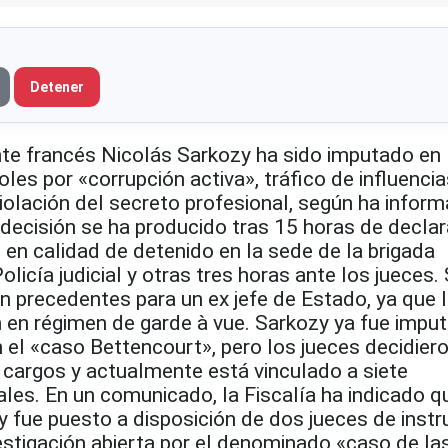
Detener
nte francés Nicolás Sarkozy ha sido imputado en 
es por «corrupción activa», tráfico de influencia
iolación del secreto profesional, según ha inform
 decisión se ha producido tras 15 horas de decla
al en calidad de detenido en la sede de la brigada
olicía judicial y otras tres horas ante los jueces.
in precedentes para un ex jefe de Estado, ya que 
n en régimen de garde à vue. Sarkozy ya fue impu
 el «caso Bettencourt», pero los jueces decidier
s cargos y actualmente está vinculado a siete
iales. En un comunicado, la Fiscalía ha indicado qu
y fue puesto a disposición de dos jueces de instr
estigación abierta por el denominado «caso de la