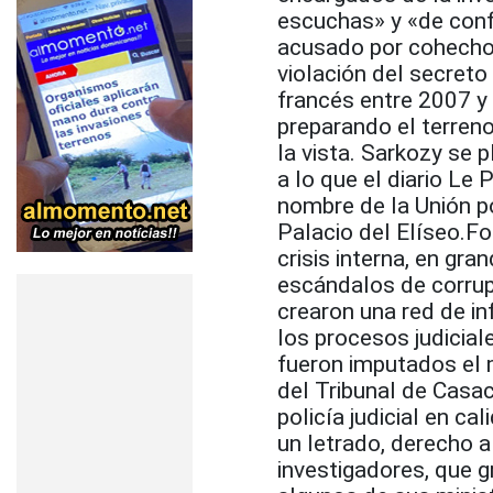
escuchas» y «de confo
acusado​​ por cohecho
violación del secreto
francés entre 2007 y
preparando el terreno
la vista. Sarkozy se 
a lo que el diario Le
nombre de la Unión po
Palacio del Elíseo.F
crisis interna, en gra
escándalos de corrupc
crearon una red de i
los procesos judicial
fueron imputados el 
del Tribunal de Casac
policía judicial en ca
un letrado, derecho 
investigadores, que 