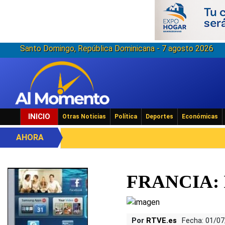
Santo Domingo, República Dominicana - 7 agosto 2026
INICIO
Otras Noticias
Política
Deportes
Económicas
AHORA
FRANCIA: I
Por
RTVE.es
Fecha: 01/0