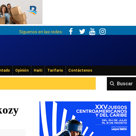
Siguenos en las redes:
ntado
Opinión
Haití
Tarifario
Contáctenos
Buscar
kozy