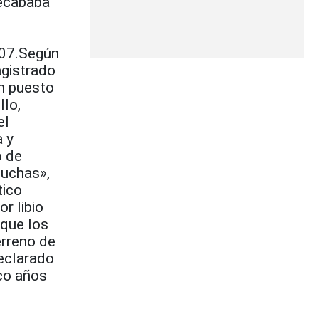
recababa
2007.Según
agistrado
un puesto
llo,
el
a y
o de
cuchas»,
tico
r libio
rque los
erreno de
declarado
nco años