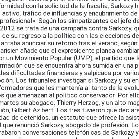
rmidad con la solicitud de la fiscalía, Sarkozy h
 activo, tráfico de influencias y encubrimiento de 
 profesional». Según los simpatizantes del jefe d
 2012 se trata de una campaña contra Sarkozy, q
 de su regreso a la política con las elecciones d
plantaba anunciar su retorno tras el verano, segú
 Parisien añade que el expresidente planea cambiar
r un Movimiento Popular (UMP), el partido que le
ormación que se encuentra ahora sumida en una 
ndes dificultades financieras y salpicada por vario
ión. Los tribunales investigan si Sarkozy y su e
nformadores que les mantenía al tanto de la evol
es que amenazan al político conservador. Por ell
martes su abogado, Thierry Herzog, y un alto ma
ión, Gilbert Azibert. Los tres tuvieron que declara
lidad de detenidos, un estatuto que ofrece la asis
al que renunció Sarkozy, abogado de profesión. L
grabaron conversaciones telefónicas de Sarkozy y