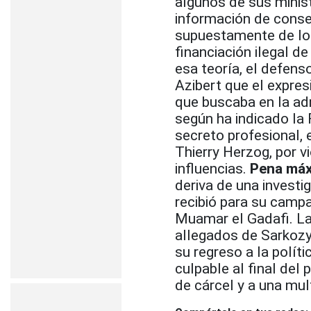
algunos de sus mini
información de conse
supuestamente de los
financiación ilegal d
esa teoría, el defen
Azibert que el expre
que buscaba en la ad
según ha indicado la 
secreto profesional, e
Thierry Herzog, por v
influencias.
Pena máx
deriva de una investig
recibió para su campa
Muamar el Gadafi. La 
allegados de Sarkozy 
su regreso a la polít
culpable al final del
de cárcel y a una mul