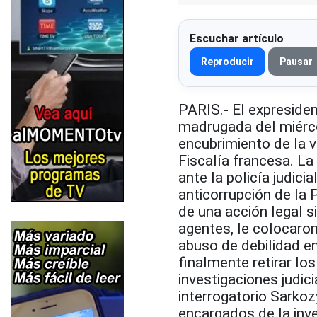
Escuchar artículo
Reproducir
Pausar
PARIS.- El expreside
madrugada del miércol
encubrimiento de la v
Fiscalía francesa. La
ante la policía judici
anticorrupción de la P
de una acción legal s
agentes, le colocaro
abuso de debilidad en
finalmente retirar lo
investigaciones judic
interrogatorio Sarkoz
encargados de la inv