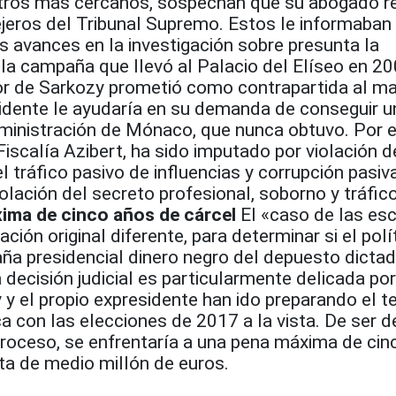
stros más cercanos, sospechan que su abogado 
jeros del Tribunal Supremo. Estos le informaban
 avances en la investigación sobre presunta la
e la campaña que llevó al Palacio del Elíseo en 
sor de Sarkozy prometió como contrapartida al m
sidente le ayudaría en su demanda de conseguir 
ministración de Mónaco, que nunca obtuvo. Por e
Fiscalía Azibert, ha sido imputado por violación d
l tráfico pasivo de influencias y corrupción pasiv
iolación del secreto profesional, soborno y tráfic
ima de cinco años de cárcel
El «caso de las es
ación original diferente, para determinar si el polí
ña presidencial dinero negro del depuesto dictado
decisión judicial es particularmente delicada po
y el propio expresidente han ido preparando el t
ica con las elecciones de 2017 a la vista. De ser 
 proceso, se enfrentaría a una pena máxima de ci
ta de medio millón de euros.