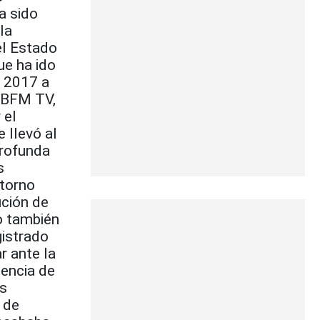
a sido
la
el Estado
ue ha ido
e 2017 a
n BFM TV,
 el
 llevó al
profunda
s
ntorno
ución de
o también
gistrado
r ante la
tencia de
os
 de