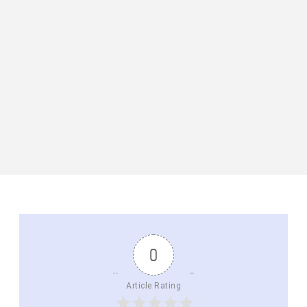
0
Article Rating