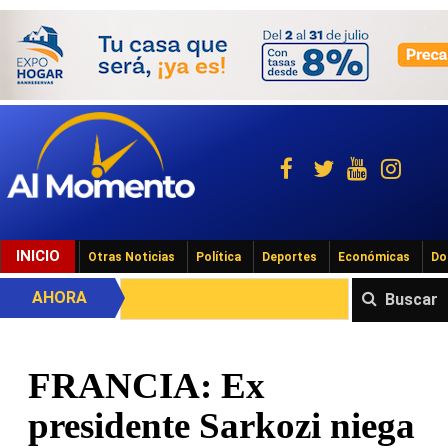
INICIO
Otras Noticias
Política
Deportes
Económicas
Do
AHORA
Buscar
FRANCIA: Ex
presidente Sarkozi niega