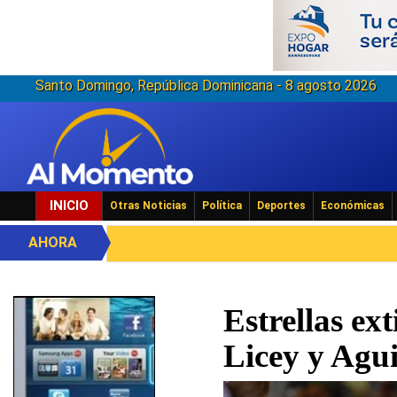
Santo Domingo, República Dominicana - 8 agosto 2026
INICIO
Otras Noticias
Política
Deportes
Económicas
AHORA
Estrellas ex
Licey y Agui