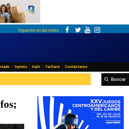
Siguenos en las redes:
ntado
Opinión
Haití
Tarifario
Contáctenos
Buscar
fos;