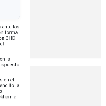
a ante las
 en forma
opa BHD
el
en la
 pospuesto
s en el
ncillo la
o
ckham al