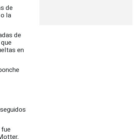
as de
o la
radas de
s que
ueltas en
 ponche
 seguidos
 fue
Motter,