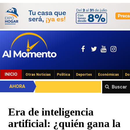
INICIO
Otras Noticias
Política
Deportes
Económicas
Do
AHORA
Buscar
Era de inteligencia
artificial: ¿quién gana la