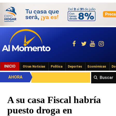
INICIO
Otras Noticias
Política
Deportes
Económicas
Do
AHORA
Buscar
A su casa Fiscal habría
puesto droga en