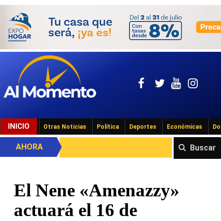
INICIO
Otras Noticias
Política
Deportes
Económicas
Do
AHORA
Buscar
El Nene «Amenazzy»
actuará el 16 de