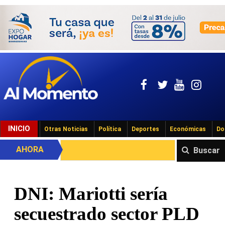
INICIO
Otras Noticias
Política
Deportes
Económicas
Do
AHORA
Buscar
DNI: Mariotti sería
secuestrado sector PLD