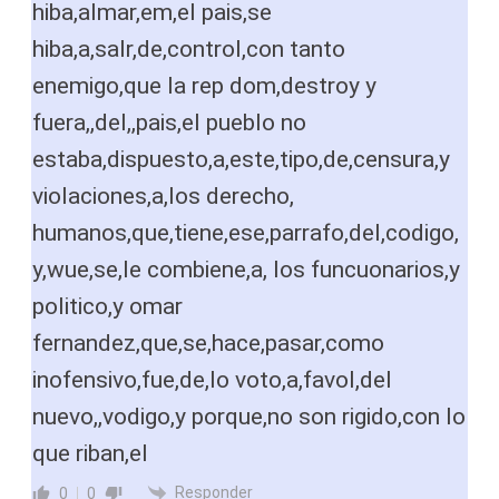
hiba,almar,em,el pais,se
hiba,a,salr,de,control,con tanto
enemigo,que la rep dom,destroy y
fuera,,del,,pais,el pueblo no
estaba,dispuesto,a,este,tipo,de,censura,y
violaciones,a,los derecho,
humanos,que,tiene,ese,parrafo,del,codigo,
y,wue,se,le combiene,a, los funcuonarios,y
politico,y omar
fernandez,que,se,hace,pasar,como
inofensivo,fue,de,lo voto,a,favol,del
nuevo,,vodigo,y porque,no son rigido,con lo
que riban,el
Responder
0
0