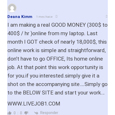
Deana Kimm
1 mes hace
I am making a real GOOD MONEY (300$ to
400$ / hr )online from my laptop. Last
month I GOT check of nearly 18,000$, this
online work is simple and straightforward,
don’t have to go OFFICE, Its home online
job. At that point this work opportunity is
for you.if you interested.simply give it a
shot on the accompanying site….Simply go
to the BELOW SITE and start your work…
W­W­­W.L­I­V­E­­­J­O­­B­1.C­­O­M
Responder
0
0