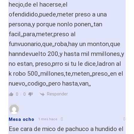
hecjo,de el hacerse,el
ofendidido,puede,meter preso a una
persona,y porque nonlo ponen,,tan
facil,,para,meter,preso al
funvuonario,que,,roba,hay un monton,que
hanndevuelto 200,y hasta mil mmillones,y
no estan, preso,prro si tu le dice,ladron al
k robo 500,,millones,te,meten,,preso,,en el
nuevo,,codigo,,pero hasta,van,,
Responder
0
0
Mesa ocho
1 mes hace
Ese cara de mico de pachuco a hundido el