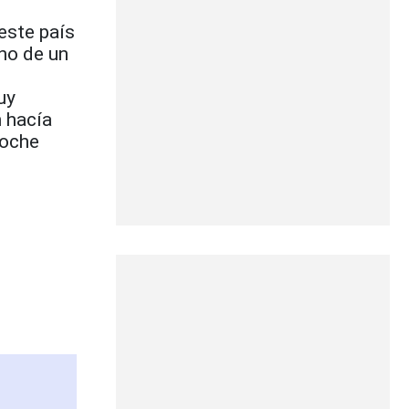
este país
no de un
uy
n hacía
noche