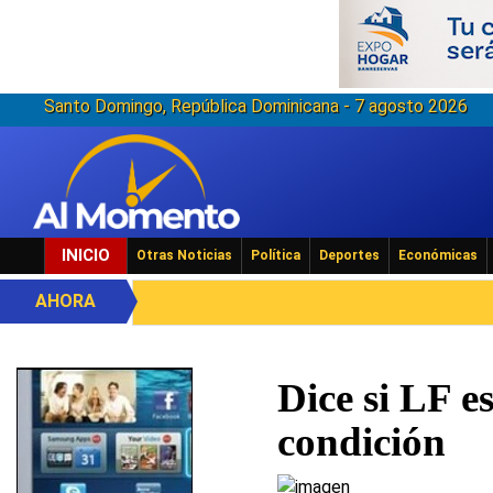
Santo Domingo, República Dominicana - 7 agosto 2026
INICIO
Otras Noticias
Política
Deportes
Económicas
AHORA
Dice si LF e
condición