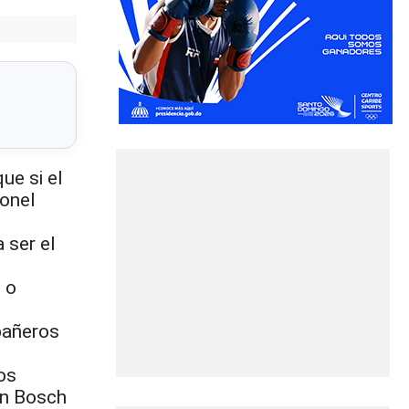
ue si el
eonel
 ser el
 o
pañeros
os
an Bosch