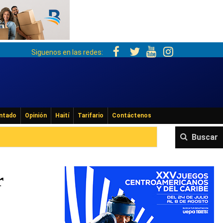
Siguenos en las redes:
ntado
Opinión
Haití
Tarifario
Contáctenos
Buscar
r