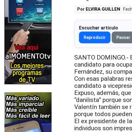
Por
ELVIRA GUILLEN
Fech
Escuchar artículo
Reproducir
Pausar
SANTO DOMINGO.- El s
candidato para ocupar
Fernández, su compa
Con esas palabras re
candidato a vicepres
Expuso, además, que 
“danilista” porque so
Valentín también se r
porque todos pueden 
El ex presidente de 
individuos son impre