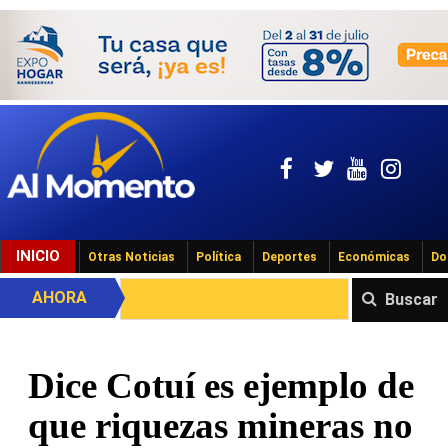
INICIO
Otras Noticias
Política
Deportes
Económicas
Do
AHORA
Buscar
Dice Cotuí es ejemplo de
que riquezas mineras no