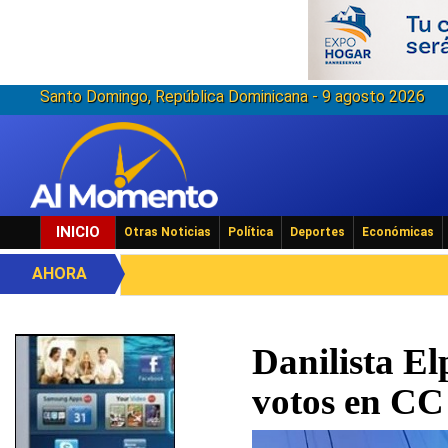
Santo Domingo, República Dominicana - 9 agosto 2026
INICIO
Otras Noticias
Política
Deportes
Económicas
AHORA
Danilista El
votos en C