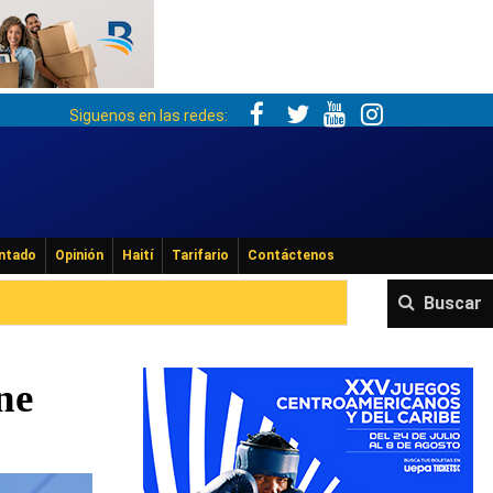
Siguenos en las redes:
ntado
Opinión
Haití
Tarifario
Contáctenos
Buscar
ne