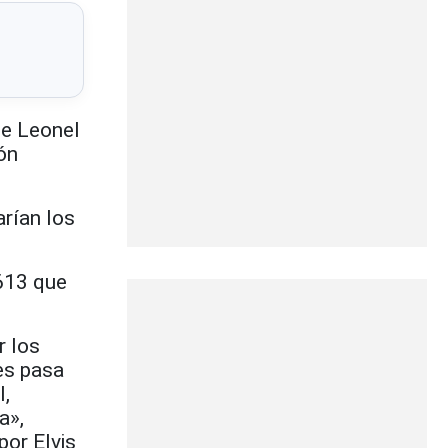
te Leonel
ón
rían los
613 que
r los
es pasa
l,
a»,
 por
Elvis