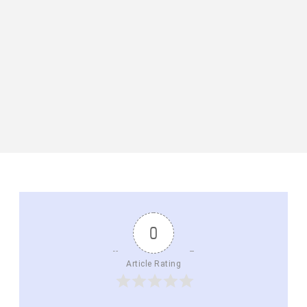
0
Article Rating