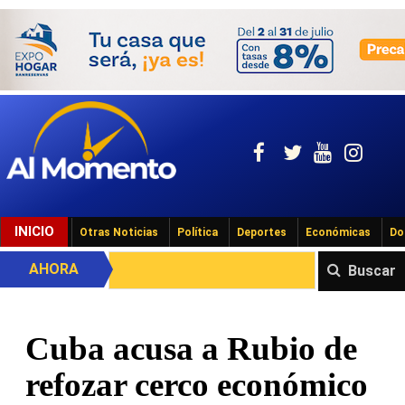
INICIO
Otras Noticias
Política
Deportes
Económicas
Do
AHORA
Buscar
Cuba acusa a Rubio de
refozar cerco económico