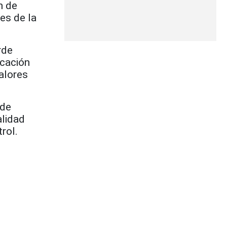
n de
es de la
rde
icación
alores
 de
alidad
rol.