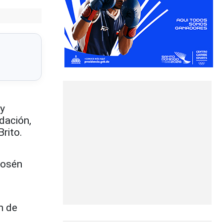
 y
dación,
rito.
mosén
n de