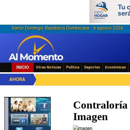
Santo Domingo, República Dominicana - 6 agosto 2026
INICIO
Otras Noticias
Política
Deportes
Económicas
AHORA
Contraloría
Imagen