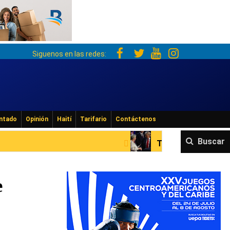
Siguenos en las redes:
ntado
Opinión
Haití
Tarifario
Contáctenos
Buscar
Trump elige a Susie Wiles como jefa 
e