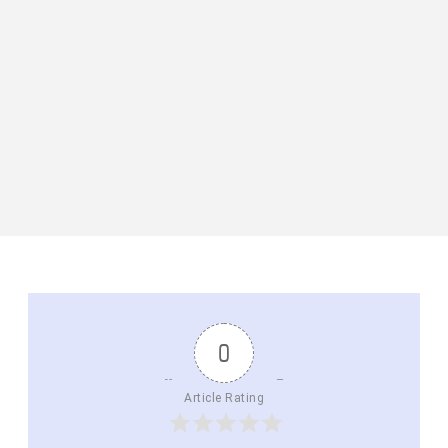
0
Article Rating