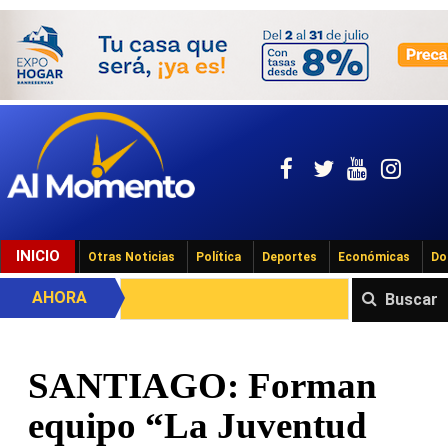
INICIO
Otras Noticias
Política
Deportes
Económicas
Do
AHORA
Buscar
SANTIAGO: Forman
equipo “La Juventud