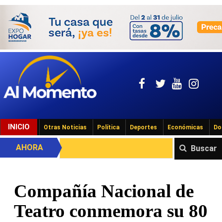
INICIO
Otras Noticias
Política
Deportes
Económicas
Do
AHORA
Buscar
Compañía Nacional de
Teatro conmemora su 80