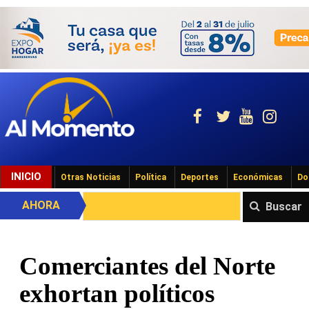
INICIO
Otras Noticias
Política
Deportes
Económicas
Do
AHORA
Buscar
Comerciantes del Norte
exhortan políticos