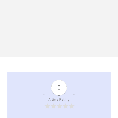
0
Article Rating