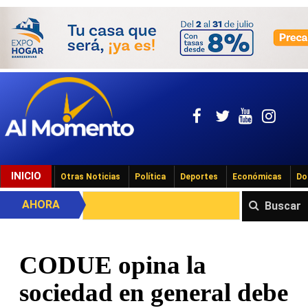
INICIO
Otras Noticias
Política
Deportes
Económicas
Do
AHORA
Buscar
CODUE opina la
sociedad en general debe