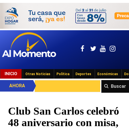
INICIO
Otras Noticias
Política
Deportes
Económicas
Do
AHORA
Buscar
Club San Carlos celebró
48 aniversario con misa,