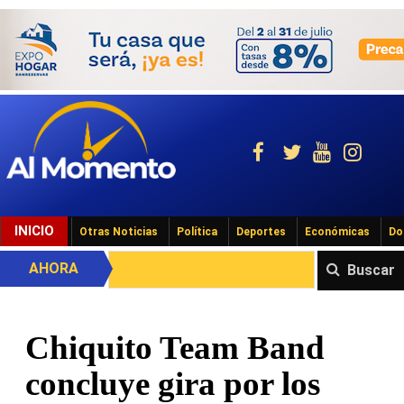
INICIO
Otras Noticias
Política
Deportes
Económicas
Do
AHORA
Buscar
Chiquito Team Band
concluye gira por los