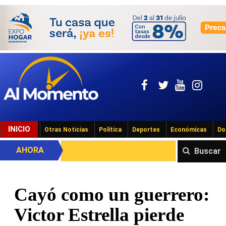
INICIO
Otras Noticias
Política
Deportes
Económicas
Do
AHORA
Buscar
Cayó como un guerrero:
Victor Estrella pierde