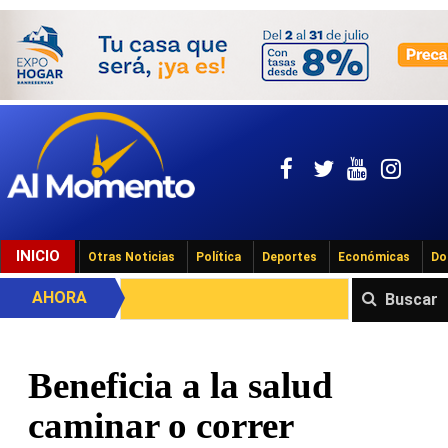
INICIO
Otras Noticias
Política
Deportes
Económicas
Do
AHORA
Buscar
Beneficia a la salud
caminar o correr