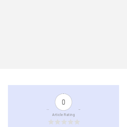
0
Article Rating