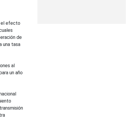
 el efecto
cuales
beración de
a una tasa
ones al
 para un año
nacional
miento
transmisión
tra