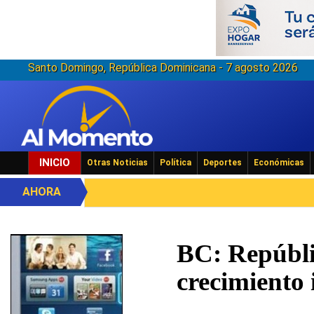
Santo Domingo, República Dominicana - 7 agosto 2026
INICIO
Otras Noticias
Política
Deportes
Económicas
AHORA
BC: Repúbli
crecimiento