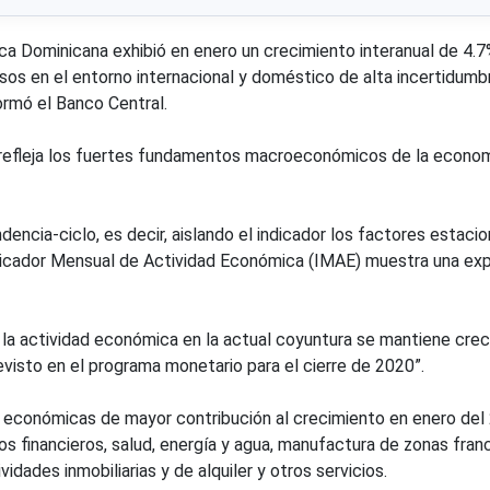
Dominicana exhibió en enero un crecimiento interanual de 4.7
os en el entorno internacional y doméstico de alta incertidumb
ormó el Banco Central.
 refleja los fuertes fundamentos macroeconómicos de la econo
dencia-ciclo, es decir, aislando el indicador los factores estaci
 Indicador Mensual de Actividad Económica (IMAE) muestra una ex
 la actividad económica en la actual coyuntura se mantiene crec
evisto en el programa monetario para el cierre de 2020”.
s económicas de mayor contribución al crecimiento en enero del
os financieros, salud, energía y agua, manufactura de zonas fran
idades inmobiliarias y de alquiler y otros servicios.