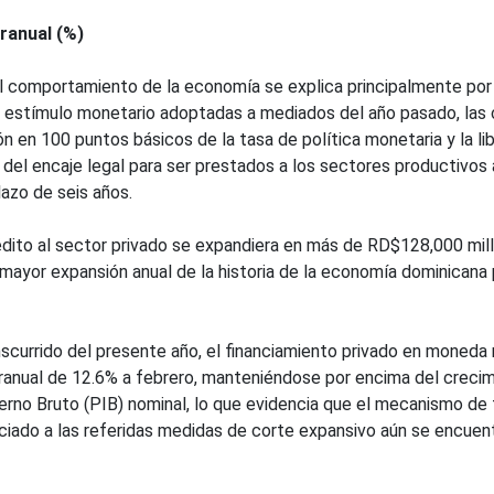
ranual (%)
el comportamiento de la economía se explica principalmente por
 estímulo monetario adoptadas a mediados del año pasado, las 
ón en 100 puntos básicos de la tasa de política monetaria y la li
el encaje legal para ser prestados a los sectores productivos 
lazo de seis años.
édito al sector privado se expandiera en más de RD$128,000 mill
a mayor expansión anual de la historia de la economía dominicana
nscurrido del presente año, el financiamiento privado en moneda 
eranual de 12.6% a febrero, manteniéndose por encima del creci
erno Bruto (PIB) nominal, lo que evidencia que el mecanismo de 
ociado a las referidas medidas de corte expansivo aún se encuen