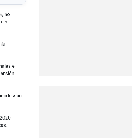
%, no
re y
mía
onales e
pansión
iendo a un
 2020
cas,