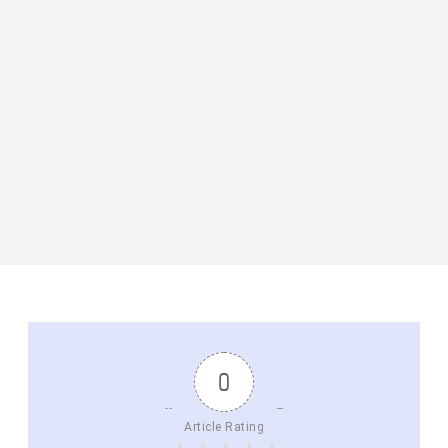
0
Article Rating