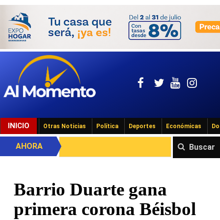
INICIO
Otras Noticias
Política
Deportes
Económicas
Do
AHORA
Buscar
Barrio Duarte gana
primera corona Béisbol