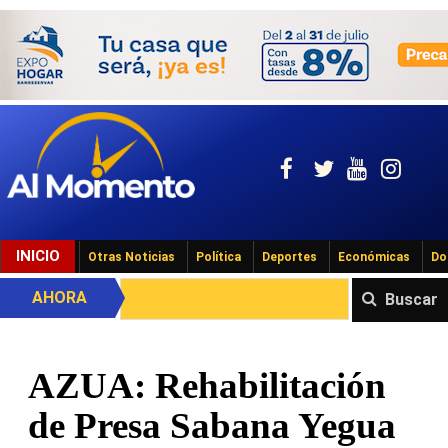
INICIO
Otras Noticias
Política
Deportes
Económicas
Do
AHORA
Buscar
AZUA: Rehabilitación
de Presa Sabana Yegua