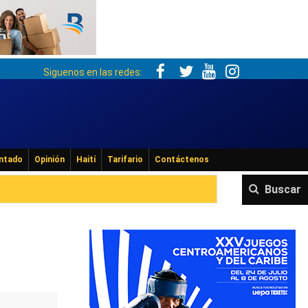
Siguenos en las redes:
ntado
Opinión
Haití
Tarifario
Contáctenos
Buscar