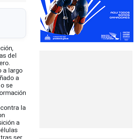
ción,
as del
ero.
 a largo
añado a
do se
formación
contra la
on
ición a
células
tras ser