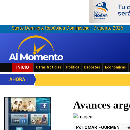
Santo Domingo, República Dominicana - 7 agosto 2026
INICIO
Otras Noticias
Política
Deportes
Económicas
AHORA
Avances arg
Por
OMAR FOURMENT
Fe