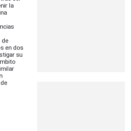
nir la
ina
encias
o de
os en dos
stigar su
Ámbito
imilar
n
 de