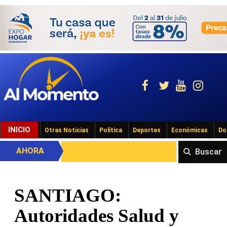
INICIO
Otras Noticias
Política
Deportes
Económicas
Do
AHORA
Buscar
SANTIAGO:
Autoridades Salud y