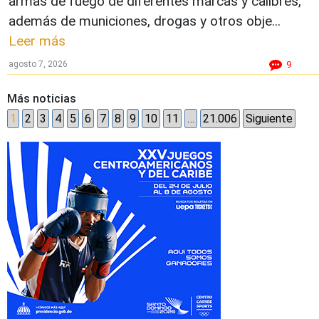
armas de fuego de diferentes marcas y calibres,
además de municiones, drogas y otros obje...
Leer más
agosto 7, 2026
9
Más noticias
1
2
3
4
5
6
7
8
9
10
11
…
21.006
Siguiente