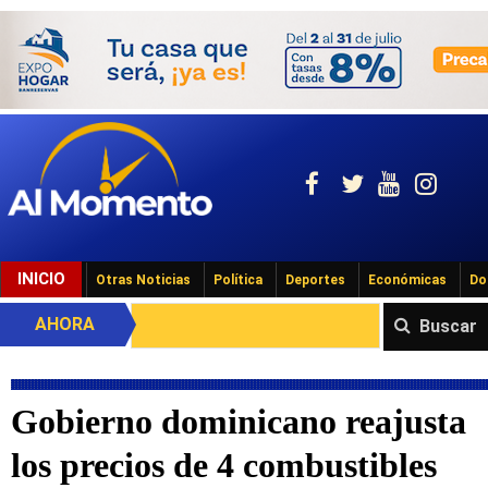
INICIO
Otras Noticias
Política
Deportes
Económicas
Do
AHORA
Buscar
Gobierno dominicano reajusta
los precios de 4 combustibles