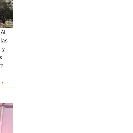
Al
las
 y
s
va
4