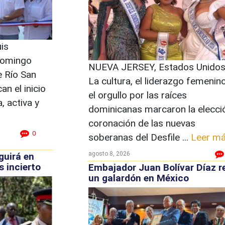
is
domingo
NUEVA JERSEY, Estados Unidos
e Río San
La cultura, el liderazgo femenino
n el inicio
el orgullo por las raíces
 activa y
dominicanas marcaron la elecci
coronación de las nuevas
0
soberanas del Desfile ...
Leer m
agosto 8, 2026
guirá en
s incierto
Embajador Juan Bolívar Díaz r
un galardón en México