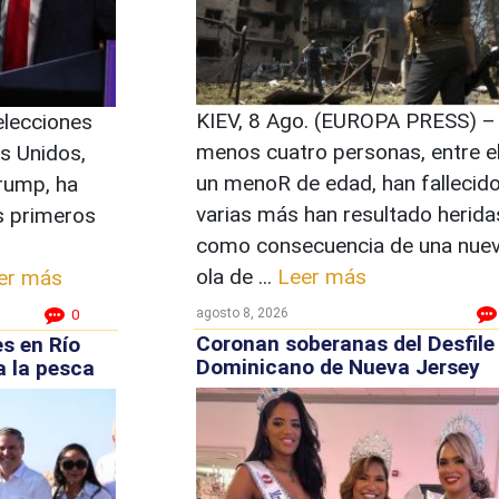
KIEV, 8 Ago. (EUROPA PRESS) – 
 elecciones
menos cuatro personas, entre el
s Unidos,
un menoR de edad, han fallecido
rump, ha
varias más han resultado herida
s primeros
como consecuencia de una nue
ola de ...
Leer más
er más
agosto 8, 2026
0
Coronan soberanas del Desfile
s en Río
Dominicano de Nueva Jersey
a la pesca