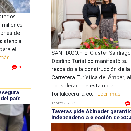
stados
l millones
lones de
sistencia
para el
SANTIAGO.– El Clúster Santiago
 más
Destino Turístico manifestó su
0
respaldo a la construcción de la
Carretera Turística del Ámbar, al
considerar que esta obra
asegura
fortalecerá la co...
Leer más
del país
agosto 8, 2026
Taveras pide Abinader garanti
independencia elección de SC