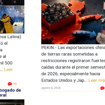
nsa Latina)
ó el
PEKIN.- Las exportaciones chin
la
de tierras raras sometidas a
e al
restricciones registraron fuerte
il 500
caídas durante el primer semes
...
Leer
de 2026, especialmente hacia
Estados Unidos y Jap...
Leer má
11
agosto 8, 2026
abogado de
eral