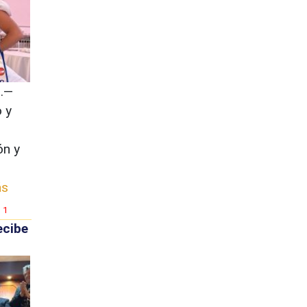
.—
 y
ón y
ás
1
ecibe