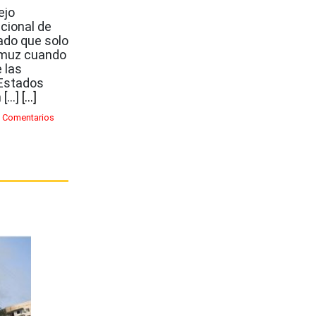
ejo
cional de
bado que solo
Ormuz cuando
e las
 Estados
n […]
[...]
 Comentarios