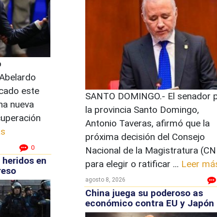
o
 Abelardo
dicado este
SANTO DOMINGO.- El senador 
na nueva
la provincia Santo Domingo,
cuperación
Antonio Taveras, afirmó que la
ás
próxima decisión del Consejo
0
Nacional de la Magistratura (C
 heridos en
para elegir o ratificar ...
Leer má
reso
agosto 8, 2026
China juega su poderoso as
económico contra EU y Japón