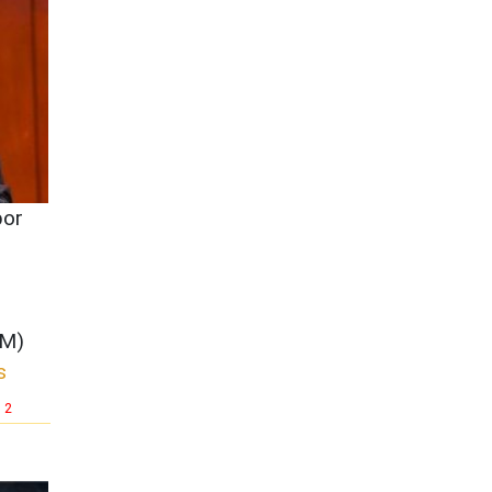
por
NM)
s
2