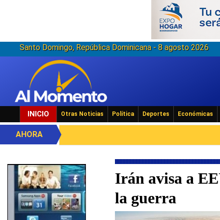
Santo Domingo, República Dominicana - 8 agosto 2026
INICIO
Otras Noticias
Política
Deportes
Económicas
AHORA
Irán avisa a E
la guerra