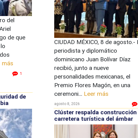
ro del
Ariel
ego de que
CIUDAD MÉXICO, 8 de agosto.- 
 lo
periodista y diplomático
ados
dominicano Juan Bolívar Díaz
r más
recibió, junto a nueve
1
personalidades mexicanas, el
Premio Flores Magón, en una
ceremoni...
Leer más
uridad de
mbia
agosto 8, 2026
Clúster respalda construcción
carretera turística del ámbar