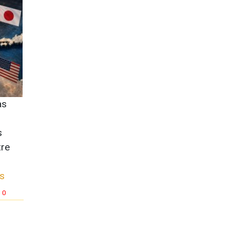
as
s
tre
s
0