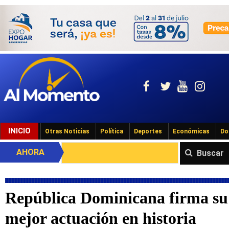
INICIO
Otras Noticias
Política
Deportes
Económicas
Do
AHORA
Buscar
República Dominicana firma su
mejor actuación en historia