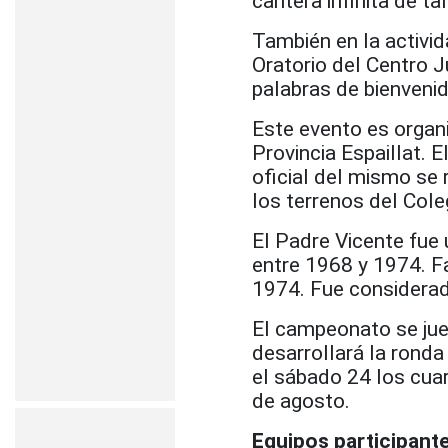
cantera infinita de t
También en la activi
Oratorio del Centro 
palabras de bienvenid
Este evento es organ
Provincia Espaillat. E
oficial del mismo se r
los terrenos del Col
El Padre Vicente fue
entre 1968 y 1974. Fa
1974. Fue considera
El campeonato se jue
desarrollará la ronda
el sábado 24 los cuar
de agosto.
Equipos participant