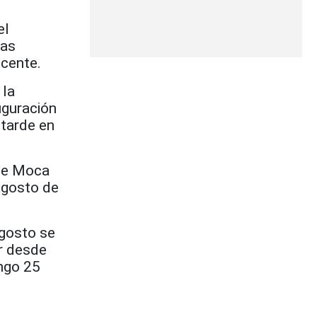
el
las
icente.
 la
auguración
 tarde en
 de Moca
agosto de
agosto se
ar desde
ingo 25