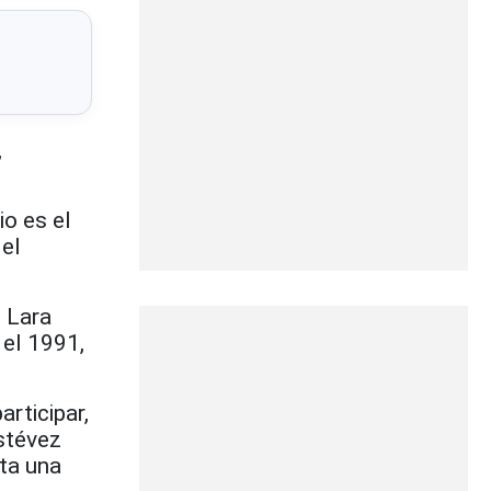
,
io es el
 el
n Lara
 el 1991,
rticipar,
stévez
sta una