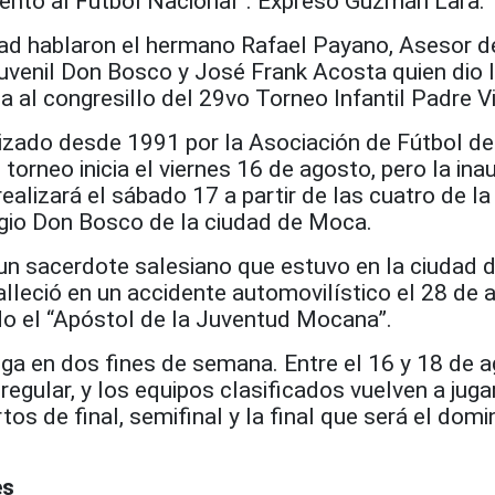
alento al Futbol Nacional”. Expresó Guzmán Lara.
dad hablaron el hermano Rafael Payano, Asesor d
Juvenil Don Bosco y José Frank Acosta quien dio 
a al congresillo del 29vo Torneo Infantil Padre V
izado desde 1991 por la Asociación de Fútbol de
l torneo inicia el viernes 16 de agosto, pero la in
ealizará el sábado 17 a partir de las cuatro de la
egio Don Bosco de la ciudad de Moca.
 un sacerdote salesiano que estuvo en la ciudad
lleció en un accidente automovilístico el 28 de 
do el
“
Ap
ó
stol de la Juventud Mocana
”
.
ga en dos fines de semana. Entre el 16 y 18 de 
 regular, y los equipos clasificados vuelven a jug
tos de final, semifinal y la final que será el dom
es