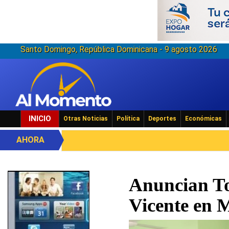
Santo Domingo, República Dominicana - 9 agosto 2026
INICIO
Otras Noticias
Política
Deportes
Económicas
AHORA
Anuncian To
Vicente en 