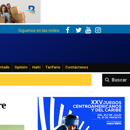
Siguenos en las redes:
ntado
Opinión
Haití
Tarifario
Contáctenos
Buscar
re