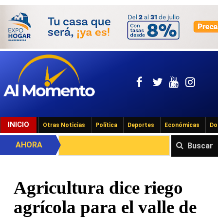
INICIO
Otras Noticias
Política
Deportes
Económicas
Do
AHORA
Buscar
Agricultura dice riego
agrícola para el valle de