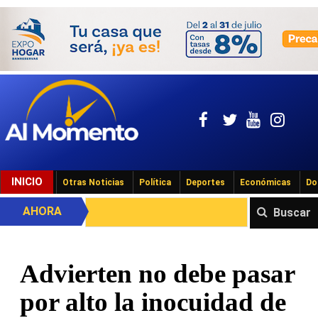
INICIO
Otras Noticias
Política
Deportes
Económicas
Do
AHORA
Buscar
Advierten no debe pasar
por alto la inocuidad de