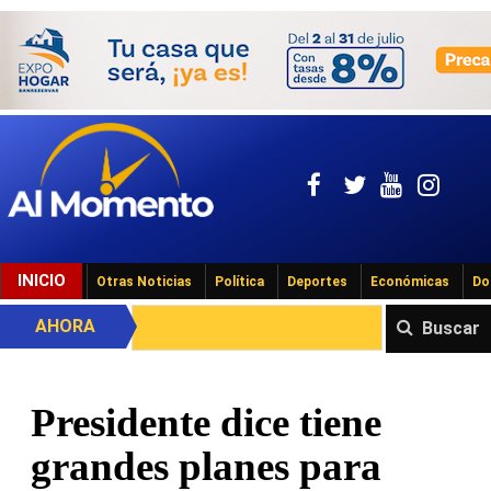
INICIO
Otras Noticias
Política
Deportes
Económicas
Do
AHORA
Buscar
Presidente dice tiene
grandes planes para