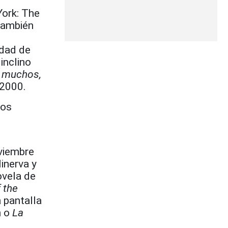
ork: The
también
idad de
inclino
r muchos,
 2000.
ros
viembre
Minerva y
ovela de
 the
a pantalla
 o
La