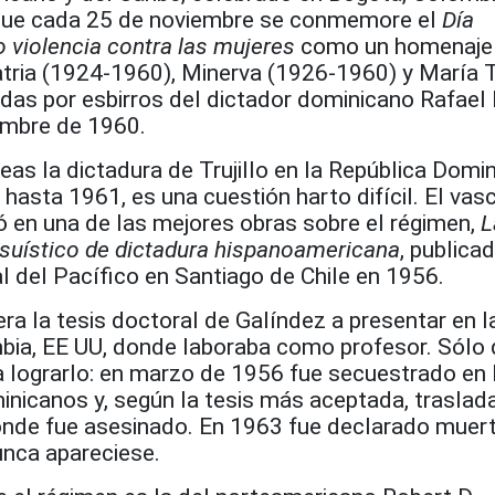
 que cada 25 de noviembre se conmemore el
Día
o violencia contra las mujeres
como un homenaje 
tria (1924-1960), Minerva (1926-1960) y María 
as por esbirros del dictador dominicano Rafael L.
embre de 1960.
eas la dictadura de Trujillo en la República Domin
hasta 1961, es una cuestión harto difícil. El va
ó en una de las mejores obras sobre el régimen,
L
casuístico de dictadura hispanoamericana
, publica
ial del Pacífico en Santiago de Chile en 1956.
a la tesis doctoral de Galíndez a presentar en l
bia, EE UU, donde laboraba como profesor. Sólo
ra lograrlo: en marzo de 1956 fue secuestrado en
inicanos y, según la tesis más aceptada, traslad
nde fue asesinado. En 1963 fue declarado muert
nca apareciese.