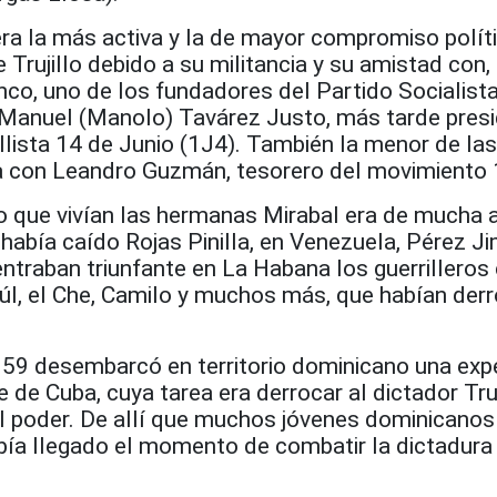
era la más activa y la de mayor compromiso polít
 Trujillo debido a su militancia y su amistad con,
nco, uno de los fundadores del Partido Socialista
Manuel (Manolo) Tavárez Justo, más tarde pres
illista 14 de Junio (1J4). También la menor de las
a con Leandro Guzmán, tesorero del movimiento 
 que vivían las hermanas Mirabal era de mucha a
 había caído Rojas Pinilla, en Venezuela, Pérez J
entraban triunfante en La Habana los guerrillero
Raúl, el Che, Camilo y muchos más, que habían der
9 desembarcó en territorio dominicano una exp
e de Cuba, cuya tarea era derrocar al dictador Tru
l poder. De allí que muchos jóvenes dominicanos 
bía llegado el momento de combatir la dictadura 