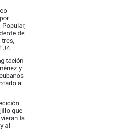
ico
 por
 Popular,
idente de
 tres,
1J4.
gitación
iménez y
s cubanos
rotado a
edición
jillo que
vieran la
y al