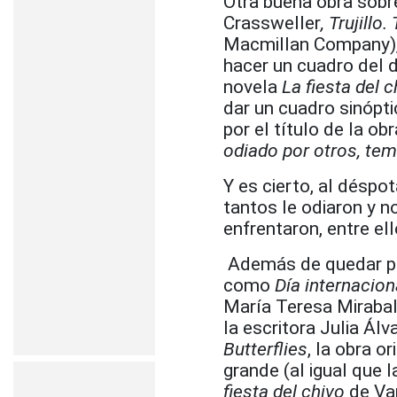
Otra buena obra sobr
Crassweller
, Trujill
Macmillan Company),
hacer un cuadro del d
novela
La fiesta del c
dar un cuadro sinópti
por el título de la o
odiado por otros, tem
Y es cierto, al déspot
tantos le odiaron y n
enfrentaron, entre ell
Además de quedar pa
como
Día internacion
María Teresa Mirabal
la escritora Julia Álv
Butterflies
, la obra o
grande (al igual que l
fiesta del chivo
de Va