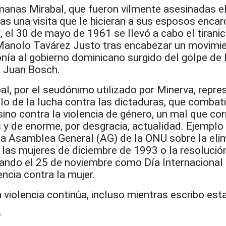
rmanas Mirabal, que fueron vilmente asesinadas e
s una visita que le hicieran a sus esposos encar
el 30 de mayo de 1961 se llevó a cabo el tiranic
 Manolo Tavárez Justo tras encabezar un movimi
onía al gobierno dominicano surgido del golpe de
e Juan Bosch.
al, por el seudónimo utilizado por Minerva, repre
o de la lucha contra las dictaduras, que combati
 sino contra la violencia de género, un mal que cor
y de enorme, por desgracia, actualidad. Ejemplo 
 la Asamblea General (AG) de la ONU sobre la eli
a las mujeres de diciembre de 1993 o la resolució
ando el 25 de noviembre como Día Internacional 
encia contra la mujer.
violencia continúa, incluso mientras escribo esta
m