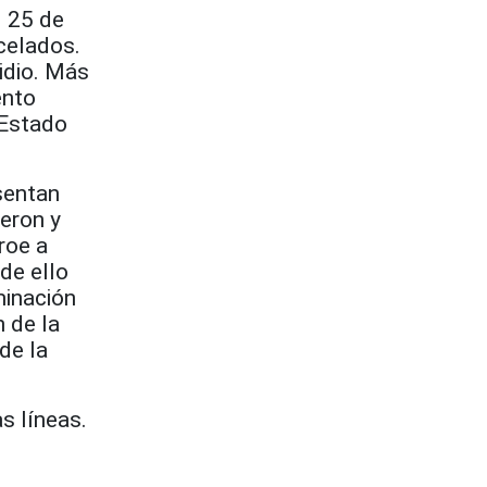
l 25 de
celados.
idio. Más
ento
 Estado
sentan
eron y
roe a
de ello
minación
n de la
de la
s líneas.