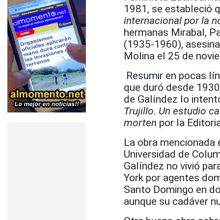
1981, se estableció
internacional por la n
hermanas Mirabal, Pa
(1935-1960), asesinad
Molina el 25 de novi
Resumir en pocas lín
que duró desde 1930 
de Galíndez lo intent
Trujillo. Un estudio 
morten
por la Editor
La obra mencionada er
Universidad de Colum
Galíndez no vivió pa
York por agentes dom
Santo Domingo en do
aunque su cadáver nu