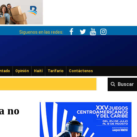
Siguenos en las redes:
ntado
Opinión
Haití
Tarifario
Contáctenos
Buscar
a no