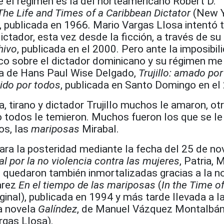
e el régimen es la del norteamericano Robert D.
o. The Life and Times of a Caribbean Dictator
(New Y
 publicada en 1966
.
Mario Vargas Llosa intentó 
ictador, esta vez desde la ficción, a través de su
hivo
, publicada en el 2000. Pero ante la imposibil
co sobre el dictador dominicano y su régimen me 
bra de Hans Paul Wise Delgado,
Trujillo: amado po
ido por todos
, publicada en Santo Domingo en el
a, tirano y dictador Trujillo muchos le amaron, ot
o todos le temieron. Muchos fueron los que se le
os, las
mariposas
Mirabal.
ra la posteridad mediante la fecha del 25 de no
al por la no violencia contra las mujeres
, Patria, 
 quedaron también inmortalizadas gracias a la n
arez
En el tiempo de las mariposas
(
In the Time of
riginal), publicada en 1994 y más tarde llevada a l
a novela
Galíndez
, de Manuel Vázquez Montalbán
rgas Llosa).