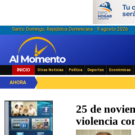
Santo Domingo, República Dominicana - 9 agosto 2026
INICIO
Otras Noticias
Política
Deportes
Económicas
AHORA
25 de noviem
violencia co