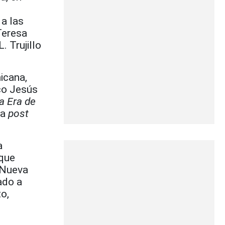
a las
Teresa
 Trujillo
icana,
sco Jesús
a Era de
da
post
a
 que
 Nueva
ado a
o,