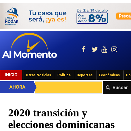
INICIO
Otras Noticias
Política
Deportes
Económicas
Do
AHORA
Buscar
2020 transición y
elecciones dominicanas