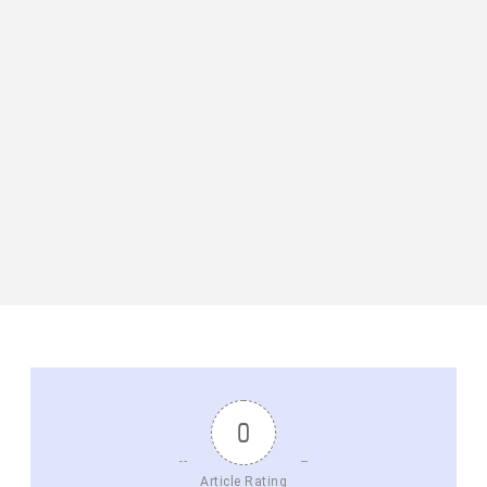
0
Article Rating