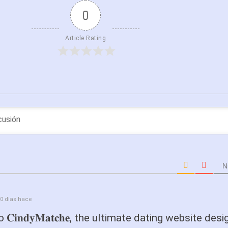
0
Article Rating
N
0 dias hace
𝐢𝐧𝐝𝐲𝐌𝐚𝐭𝐜𝐡𝐞, the ultimate dating website des