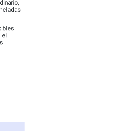
dinario,
oneladas
ibles
 el
os