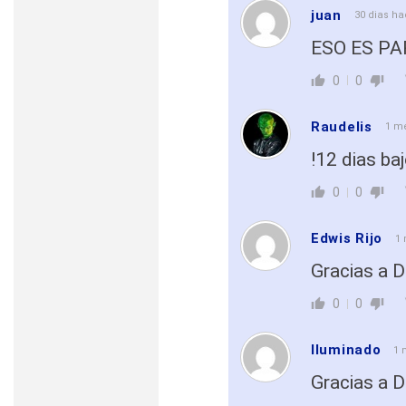
juan
30 dias h
ESO ES PA
0
0
Raudelis
1 m
!12 dias ba
0
0
Edwis Rijo
1
Gracias a D
0
0
Iluminado
1 
Gracias a D