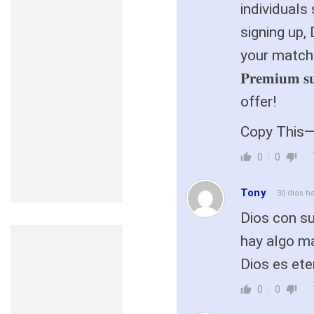
individuals
signing up,
your match
𝐏𝐫𝐞𝐦𝐢𝐮𝐦
offer!
Copy This
0
0
Tony
30 dias h
Dios con su
hay algo má
Dios es et
0
0