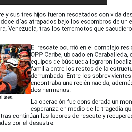
y sus tres hijos fueron rescatados con vida de
doce días atrapados bajo los escombros de un ed
ra, Venezuela, tras los terremotos que sacudiero
.
El rescate ocurrió en el complejo resi
OPP Caribe, ubicado en Caraballeda, 
equipos de búsqueda lograron localiza
familia entre los restos de la estruct
derrumbada. Entre los sobrevivientes
encontraba una recién nacida, ademá
dos hermanos.
l área.
La operación fue considerada un mo
esperanza en medio de la tragedia qu
ntras continúan las labores de rescate y recupera
das por el desastre.