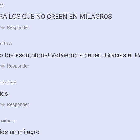
ace
RA LOS QUE NO CREEN EN MILAGROS
Responder
es hace
jo los escombros! Volvieron a nacer. !Gracias al 
Responder
 mes hace
ios
Responder
mes hace
ios un milagro