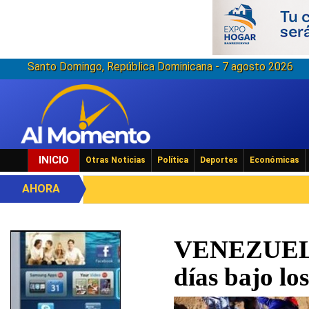
Santo Domingo, República Dominicana - 7 agosto 2026
INICIO
Otras Noticias
Política
Deportes
Económicas
AHORA
VENEZUELA:
días bajo lo