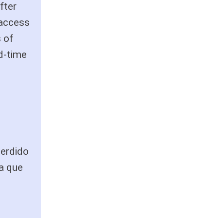
fter
 access
 of
ted-time
perdido
la que