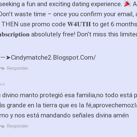
 seeking a fun and exciting dating experience.
A
 Don’t waste time – once you confirm your email,
 THEN use promo code 𝐖𝟒𝐔𝐓𝐇 to get 6 months
 𝐬𝐮𝐛𝐬𝐜𝐫𝐢𝐩𝐭𝐢𝐨𝐧 absolutely free! Don’t miss this limi
——➤Cindymatche2.Blogspot.Com/
Responder
ace
 divino manto protegió esa familia,no todo está 
s grande en la tierra que es la fé,aprovechemoz
erno y nos está mandando señales divina amén
Responder