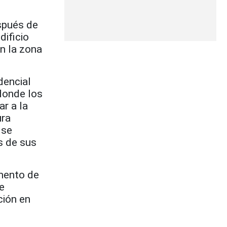
spués de
ificio
n la zona
dencial
donde los
r a la
ura
 se
s de sus
mento de
e
ción en