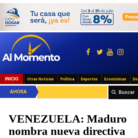
INICIO
Otras Noticias
Política
Deportes
Económicas
Do
AHORA
Buscar
VENEZUELA: Maduro
nombra nueva directiva