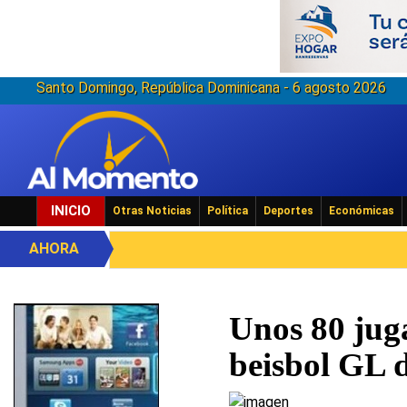
Santo Domingo, República Dominicana - 6 agosto 2026
INICIO
Otras Noticias
Política
Deportes
Económicas
AHORA
Unos 80 jug
beisbol GL 