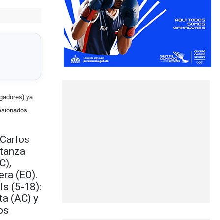
gadores) ya
esionados.
-Carlos
stanza
C),
era (EO).
s (5-18):
ta (AC) y
os