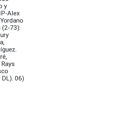
o y
HP-Alex
, Yordano
 (2-73):
eury
a,
íguez.
ré,
, Rays
sco
 DL). 06)