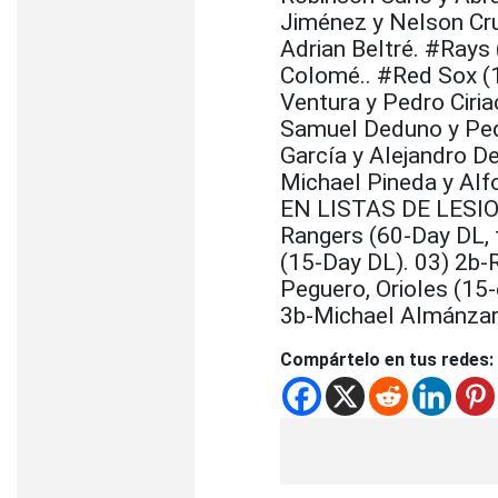
Jiménez y Nelson Cru
Adrian Beltré. #Rays
Colomé.. #Red Sox (1-
Ventura y Pedro Ciria
Samuel Deduno y Pedr
García y Alejandro De
Michael Pineda y Al
EN LISTAS DE LESION
Rangers (60-Day DL, 
(15-Day DL). 03) 2b-R
Peguero, Orioles (15
3b-Michael Almánzar,
Compártelo en tus redes: