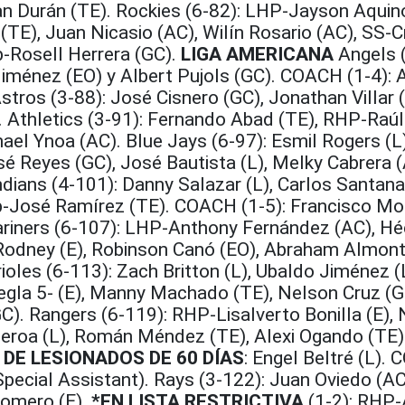
an Durán (TE). Rockies (6-82): LHP-Jayson Aquino
E), Juan Nicasio (AC), Wilín Rosario (AC), SS-Cr
-Rosell Herrera (GC).
LIGA AMERICANA
Angels (
 Jiménez (EO) y Albert Pujols (GC). COACH (1-4): 
Astros (3-88): José Cisnero (GC), Jonathan Villar 
 Athletics (3-91): Fernando Abad (TE), RHP-Raúl
ael Ynoa (AC). Blue Jays (6-97): Esmil Rogers (L
é Reyes (GC), José Bautista (L), Melky Cabrera (
ndians (4-101): Danny Salazar (L), Carlos Santana 
2b-José Ramírez (TE). COACH (1-5): Francisco Mo
ariners (6-107): LHP-Anthony Fernández (AC), Hé
Rodney (E), Robinson Canó (EO), Abraham Almont
ioles (6-113): Zach Britton (L), Ubaldo Jiménez (L
gla 5- (E), Manny Machado (TE), Nelson Cruz (G
). Rangers (6-119): RHP-Lisalverto Bonilla (E), 
gueroa (L), Román Méndez (TE), Alexi Ogando (TE)
 DE LESIONADOS DE 60 DÍAS
: Engel Beltré (L).
pecial Assistant). Rays (3-122): Juan Oviedo (AC
Romero (E).
*EN LISTA RESTRICTIVA
(1-2): RHP-