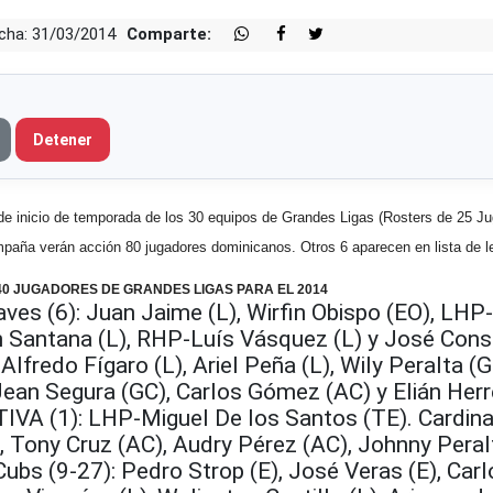
cha: 31/03/2014
Comparte:
Detener
inicio de temporada de los 30 equipos de Grandes Ligas (Rosters de 25 Ju
mpaña verán acción 80 jugadores dominicanos.
Otros 6 aparecen en lista de l
40 JUGADORES DE GRANDES LIGAS PARA EL 2014
ves (6): Juan Jaime (L), Wirfin Obispo (EO), LHP
in Santana (L), RHP-Luís Vásquez (L) y José Con
Alfredo Fígaro (L), Ariel Peña (L), Wily Peralta (G
Jean Segura (GC), Carlos Gómez (AC) y Elián Herr
A (1): LHP-Miguel De los Santos (TE). Cardinal
, Tony Cruz (AC), Audry Pérez (AC), Johnny Peral
ubs (9-27): Pedro Strop (E), José Veras (E), Carl