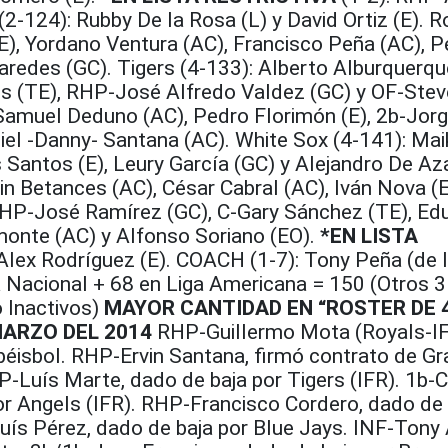
2-124): Rubby De la Rosa (L) y David Ortiz (E). R
(E), Yordano Ventura (AC), Francisco Peña (AC), 
aredes (GC). Tigers (4-133): Alberto Alburquerqu
 (TE), RHP-José Alfredo Valdez (GC) y OF-Ste
 Samuel Deduno (AC), Pedro Florimón (E), 2b-Jor
iel -Danny- Santana (AC). White Sox (4-141): Mai
 Santos (E), Leury García (GC) y Alejandro De Az
in Betances (AC), César Cabral (AC), Iván Nova (E
RHP-José Ramírez (GC), C-Gary Sánchez (TE), Ed
monte (AC) y Alfonso Soriano (EO).
*EN LISTA
 Alex Rodríguez (E). COACH (1-7): Tony Peña (de 
Nacional + 68 en Liga Americana = 150 (Otros 3
o Inactivos)
MAYOR CANTIDAD EN “ROSTER DE 4
ARZO DEL 2014
RHP-Guillermo Mota (Royals-IF
 béisbol. RHP-Ervin Santana, firmó contrato de G
P-Luís Marte, dado de baja por Tigers (IFR). 1b-
or Angels (IFR). RHP-Francisco Cordero, dado de 
uís Pérez, dado de baja por Blue Jays. INF-Tony 