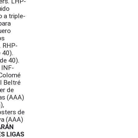
ers. LHP-
uido
a triple-
para
uero
os
). RHP-
 40).
de 40).
 INF-
 Colomé
l Beltré
er de
as (AAA)
),
osters de
wa (AAA)
ARÁN
S LIGAS