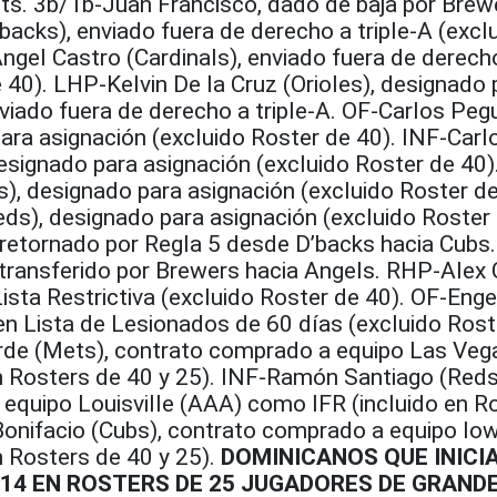
nts. 3b/1b-Juan Francisco, dado de baja por Brew
acks), enviado fuera de derecho a triple-A (excl
gel Castro (Cardinals), enviado fuera de derecho 
 40). LHP-Kelvin De la Cruz (Orioles), designado 
viado fuera de derecho a triple-A. OF-Carlos Peg
ara asignación (excluido Roster de 40). INF-Carl
designado para asignación (excluido Roster de 40
), designado para asignación (excluido Roster de
s), designado para asignación (excluido Roster 
etornado por Regla 5 desde D’backs hacia Cubs.
transferido por Brewers hacia Angels. RHP-Alex
ista Restrictiva (excluido Roster de 40). OF-Enge
en Lista de Lesionados de 60 días (excluido Rost
rde (Mets), contrato comprado a equipo Las Veg
n Rosters de 40 y 25). INF-Ramón Santiago (Reds
equipo Louisville (AAA) como IFR (incluido en R
 Bonifacio (Cubs), contrato comprado a equipo Io
n Rosters de 40 y 25).
DOMINICANOS QUE INICI
14 EN ROSTERS DE 25 JUGADORES DE GRANDE