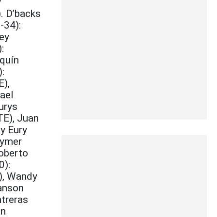
y
). D’backs
-34):
ey
:
aquín
:
E),
ael
urys
TE), Juan
 y Eury
Rymer
Roberto
0):
C), Wandy
Hanson
ntreras
ón