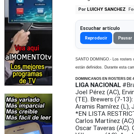
Por
LUICHY SANCHEZ
Fe
Escuchar artículo
Reproducir
Pausar
SANTO DOMINGO.- Los rosters de 
están definidos.
Durante esta ca
DOMINICANOS EN ROSTERS DE 
LIGA NACIONAL
#Bra
Joel Pérez (AC), Erv
(TE). Brewers (7-13): 
Aramis Ramírez (L), 
*EN LISTA RESTRICTIV
Carlos Martínez (AC)
Oscar Taveras (AC). C