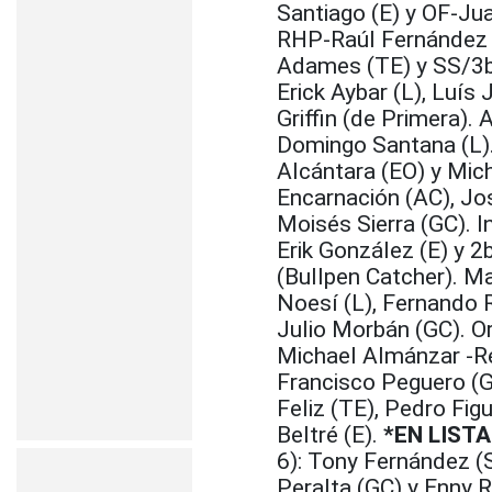
Santiago (E) y OF-Ju
RHP-Raúl Fernández (T
Adames (TE) y SS/3b
Erick Aybar (L), Luís
Griffin (de Primera). 
Domingo Santana (L).
Alcántara (EO) y Mich
Encarnación (AC), Jos
Moisés Sierra (GC). I
Erik González (E) y 
(Bullpen Catcher). M
Noesí (L), Fernando 
Julio Morbán (GC). Or
Michael Almánzar -Re
Francisco Peguero (GC
Feliz (TE), Pedro Fi
Beltré (E).
*EN LISTA
6): Tony Fernández (S
Peralta (GC) y Enny 