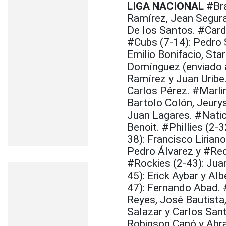
LIGA NACIONAL
#Bra
Ramírez, Jean Segur
De los Santos. #Cardi
#Cubs (7-14): Pedro S
Emilio Bonifacio, Sta
Domínguez (enviado a
Ramírez y Juan Uribe.
Carlos Pérez. #Marli
Bartolo Colón, Jeury
Juan Lagares. #Natio
Benoit. #Phillies (2-
38): Francisco Liria
Pedro Álvarez y #Red
#Rockies (2-43): Juan
45): Erick Aybar y Alb
47): Fernando Abad. 
Reyes, José Bautista,
Salazar y Carlos San
Robinson Canó y Abra