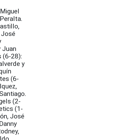
s
-Miguel
Peralta.
stillo,
: José
y
y Juan
 (6-28):
alverde y
quín
tes (6-
lquez,
Santiago.
els (2-
etics (1-
ión, José
 Danny
Rodney,
aldo