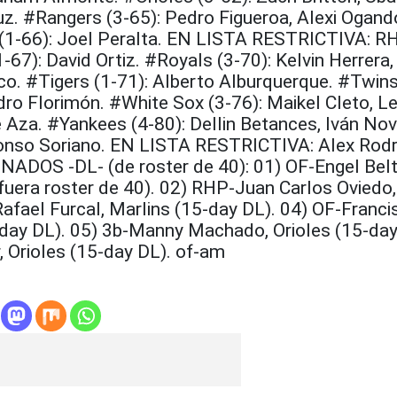
z. #Rangers (3-65): Pedro Figueroa, Alexi Ogand
 (1-66): Joel Peralta. EN LISTA RESTRICTIVA: R
67): David Ortiz. #Royals (3-70): Kelvin Herrera
co. #Tigers (1-71): Alberto Alburquerque. #Twins
o Florimón. #White Sox (3-76): Maikel Cleto, L
 Aza. #Yankees (4-80): Dellin Betances, Iván Nov
fonso Soriano. EN LISTA RESTRICTIVA: Alex Rodr
ADOS -DL- (de roster de 40): 01) OF-Engel Belt
fuera roster de 40). 02) RHP-Juan Carlos Oviedo
afael Furcal, Marlins (15-day DL). 04) OF-Franci
-day DL). 05) 3b-Manny Machado, Orioles (15-day
 Orioles (15-day DL). of-am