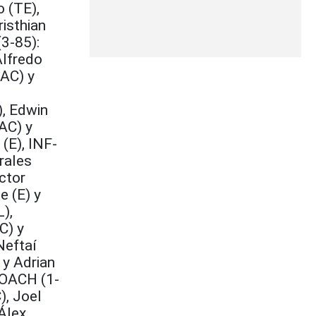
 (TE),
isthian
3-85):
Alfredo
(AC) y
), Edwin
AC) y
(E), INF-
rales
ctor
e (E) y
),
C) y
Neftaí
 y Adrian
 COACH (1-
), Joel
Álex