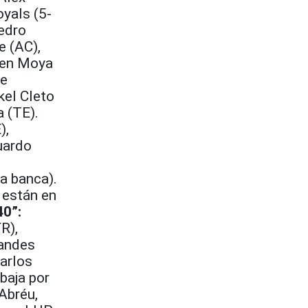
oyals (5-
Pedro
e (AC),
ven Moya
ge
kel Cleto
a (TE).
),
uardo
la banca).
 están en
0”:
R),
randes
Carlos
baja por
Abréu,