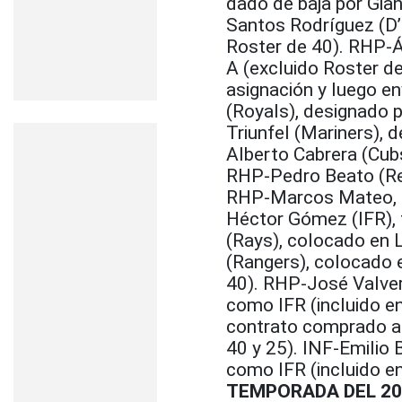
dado de baja por Gia
Santos Rodríguez (D’b
Roster de 40). RHP-Án
A (excluido Roster de
asignación y luego en
(Royals), designado p
Triunfel (Mariners), 
Alberto Cabrera (Cubs
RHP-Pedro Beato (Red
RHP-Marcos Mateo, r
Héctor Gómez (IFR), 
(Rays), colocado en L
(Rangers), colocado 
40). RHP-José Valve
como IFR (incluido e
contrato comprado a 
40 y 25). INF-Emilio
como IFR (incluido e
TEMPORADA DEL 20