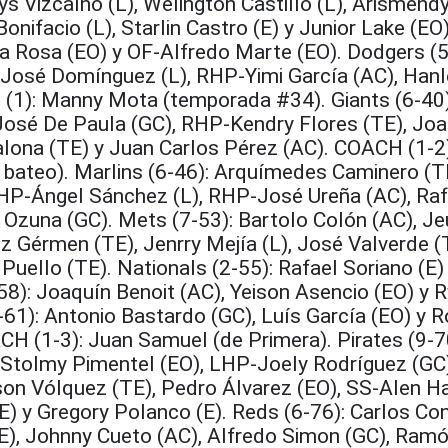
ys Vizcaíno (L), Welington Castillo (L), Arismend
Bonifacio (L), Starlin Castro (E) y Junior Lake (EO
la Rosa (EO) y OF-Alfredo Marte (EO). Dodgers (5
José Domínguez (L), RHP-Yimi García (AC), Hanl
(1): Manny Mota (temporada #34). Giants (6-40)
, José De Paula (GC), RHP-Kendry Flores (TE), Jo
lalona (TE) y Juan Carlos Pérez (AC). COACH (1-2)
bateo). Marlins (6-46): Arquímedes Caminero (T
HP-Ángel Sánchez (L), RHP-José Ureña (AC), Raf
 Ozuna (GC). Mets (7-53): Bartolo Colón (AC), Je
z Gérmen (TE), Jenrry Mejía (L), José Valverde (
Puello (TE). Nationals (2-55): Rafael Soriano (E)
58): Joaquín Benoit (AC), Yeison Asencio (EO) y 
(3-61): Antonio Bastardo (GC), Luís García (EO) y 
H (1-3): Juan Samuel (de Primera). Pirates (9-7
), Stolmy Pimentel (EO), LHP-Joely Rodríguez (G
son Vólquez (TE), Pedro Álvarez (EO), SS-Alen 
(E) y Gregory Polanco (E). Reds (6-76): Carlos Co
 (E), Johnny Cueto (AC), Alfredo Simon (GC), Ram