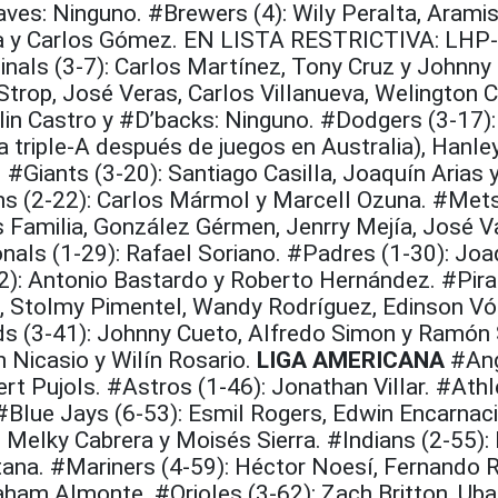
ves: Ninguno. #Brewers (4): Wily Peralta, Arami
a y Carlos Gómez. EN LISTA RESTRICTIVA: LHP
nals (3-7): Carlos Martínez, Tony Cruz y Johnny 
trop, José Veras, Carlos Villanueva, Welington Ca
rlin Castro y #D’backs: Ninguno. #Dodgers (3-17)
 triple-A después de juegos en Australia), Hanle
 #Giants (3-20): Santiago Casilla, Joaquín Arias 
ns (2-22): Carlos Mármol y Marcell Ozuna. #Mets
s Familia, González Gérmen, Jenrry Mejía, José V
nals (1-29): Rafael Soriano. #Padres (1-30): Joa
32): Antonio Bastardo y Roberto Hernández. #Pira
no, Stolmy Pimentel, Wandy Rodríguez, Edinson Vó
s (3-41): Johnny Cueto, Alfredo Simon y Ramón 
 Nicasio y Wilín Rosario.
LIGA AMERICANA
#Ang
ert Pujols. #Astros (1-46): Jonathan Villar. #Athl
#Blue Jays (6-53): Esmil Rogers, Edwin Encarnac
 Melky Cabrera y Moisés Sierra. #Indians (2-55):
tana. #Mariners (4-59): Héctor Noesí, Fernando 
ham Almonte. #Orioles (3-62): Zach Britton, Ub