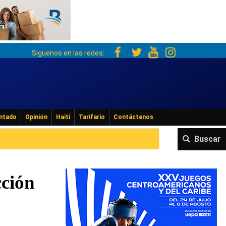
Siguenos en las redes:
ntado
Opinión
Haití
Tarifario
Contáctenos
Buscar
cción