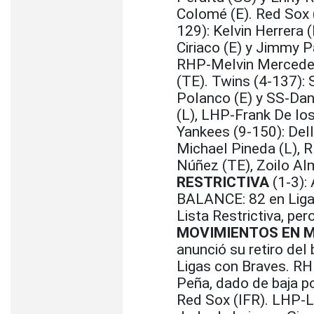
Colomé (E). Red Sox (
129): Kelvin Herrera 
Ciriaco (E) y Jimmy P
RHP-Melvin Mercedes
(TE). Twins (4-137):
Polanco (E) y SS-Dan
(L), LHP-Frank De los
Yankees (9-150): Dell
Michael Pineda (L), 
Núñez (TE), Zoilo Al
RESTRICTIVA
(1-3):
BALANCE: 82 en Liga 
Lista Restrictiva, per
MOVIMIENTOS EN M
anunció su retiro del
Ligas con Braves. RH
Peña, dado de baja p
Red Sox (IFR). LHP-L