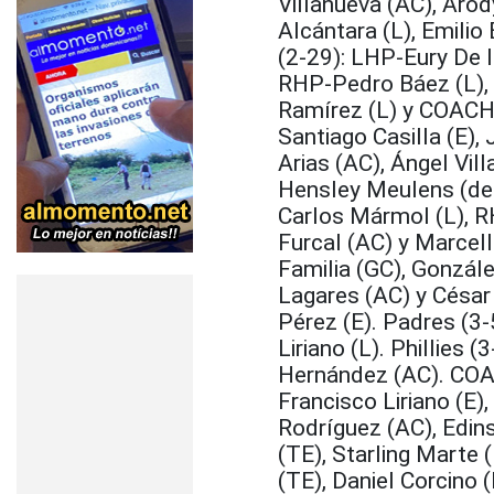
Villanueva (AC), Arod
Alcántara (L), Emilio 
(2-29): LHP-Eury De 
RHP-Pedro Báez (L), 
Ramírez (L) y COACH 
Santiago Casilla (E)
Arias (AC), Ángel Vil
Hensley Meulens (de 
Carlos Mármol (L), R
Furcal (AC) y Marcell
Familia (GC), Gonzále
Lagares (AC) y César 
Pérez (E). Padres (3-
Liriano (L). Phillies 
Hernández (AC). COAC
Francisco Liriano (E
Rodríguez (AC), Edin
(TE), Starling Marte 
(TE), Daniel Corcino