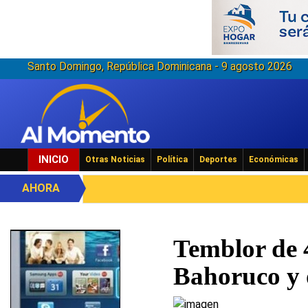
Santo Domingo, República Dominicana - 9 agosto 2026
INICIO
Otras Noticias
Política
Deportes
Económicas
AHORA
Temblor de 
Bahoruco y 