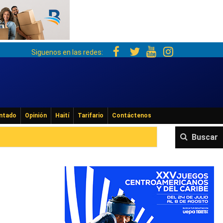
Siguenos en las redes:
ntado
Opinión
Haití
Tarifario
Contáctenos
Buscar