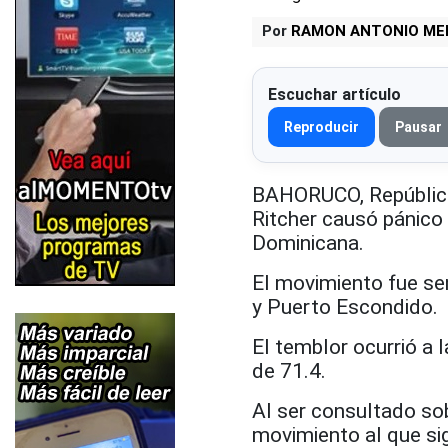
Por
RAMON ANTONIO ME
Escuchar artículo
Reproducir
Pausar
BAHORUCO, República 
Ritcher causó pánico 
Dominicana.
El movimiento fue s
y Puerto Escondido.
El temblor ocurrió a l
de 71.4.
Al ser consultado sob
movimiento al que si