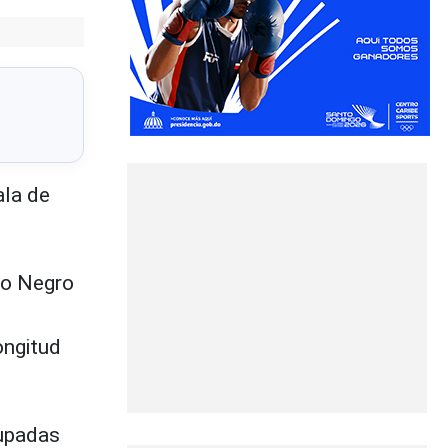
ala de
do Negro
ongitud
cupadas