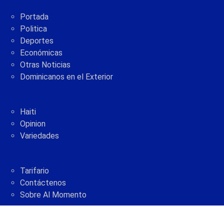
Portada
Politica
Deportes
Económicas
Otras Noticias
Dominicanos en el Exterior
Haiti
Opinion
Variedades
Tarifario
Contáctenos
Sobre Al Momento
2005 - 2021 © AlMomento.net AlMomento.net
Desarrollado por
G Soluciones