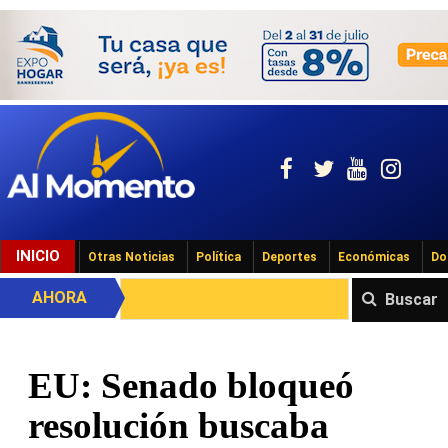
INICIO
Otras Noticias
Política
Deportes
Económicas
Do
AHORA
Buscar
EU: Senado bloqueó
resolución buscaba