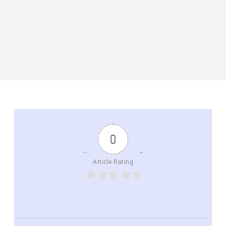
0
Article Rating