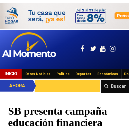
INICIO
Otras Noticias
Política
Deportes
Económicas
Do
AHORA
Buscar
SB presenta campaña
educación financiera