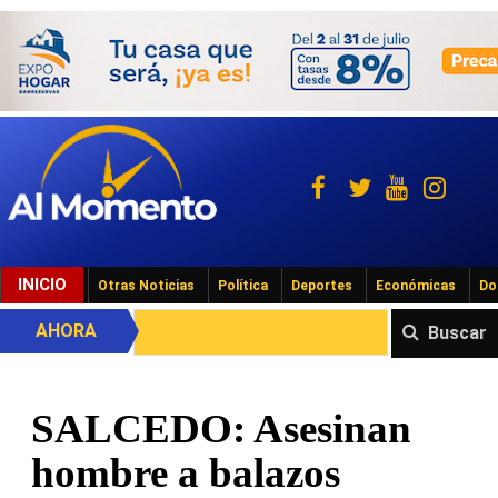
INICIO
Otras Noticias
Política
Deportes
Económicas
Do
AHORA
Buscar
SALCEDO: Asesinan
hombre a balazos