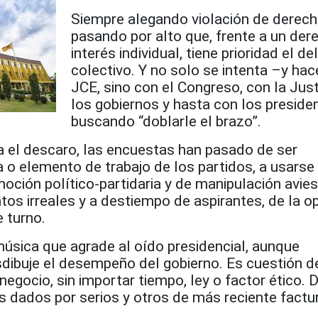
Siempre alegando violación de derech
pasando por alto que, frente a un der
interés individual, tiene prioridad el del
colectivo. Y no solo se intenta –y hac
JCE, sino con el Congreso, con la Just
los gobiernos y hasta con los preside
buscando “doblarle el brazo”.
a el descaro, las encuestas han pasado de ser
a o elemento de trabajo de los partidos, a usars
ción político-partidaria y de manipulación avies
os irreales y a destiempo de aspirantes, de la o
e turno.
música que agrade al oído presidencial, aunque
dibuje el desempeño del gobierno. Es cuestión d
egocio, sin importar tiempo, ley o factor ético. D
s dados por serios y otros de más reciente factu