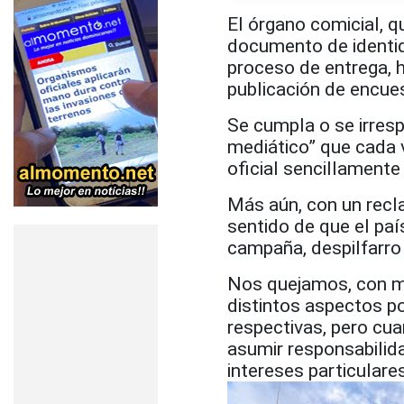
El órgano comicial, q
documento de identid
proceso de entrega, h
publicación de encue
Se cumpla o se irresp
mediático” que cada v
oficial sencillamente
Más aún, con un recl
sentido de que el país
campaña, despilfarro
Nos quejamos, con mu
distintos aspectos po
respectivas, pero cu
asumir responsabilidad
intereses particulare