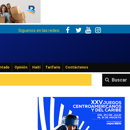
Siguenos en las redes:
ntado
Opinión
Haití
Tarifario
Contáctenos
Buscar