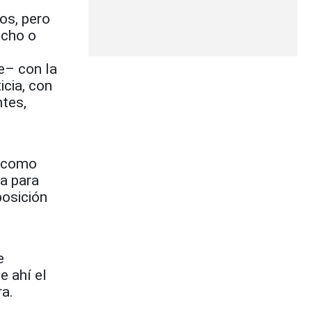
os, pero
echo o
e– con la
icia, con
ntes,
e como
a para
posición
e
e ahí el
ra.