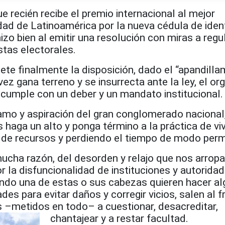
ue recién recibe el premio internacional al mejor
ad de Latinoamérica por la nueva cédula de iden
izo bien al emitir una resolución con miras a regul
stas electorales.
ete finalmente la disposición, dado el “apandilla
ez gana terreno y se insurrecta ante la ley, el o
 cumple con un deber y un mandato institucional.
amo y aspiración del gran conglomerado nacional,
 haga un alto y ponga término a la práctica de viv
 de recursos y perdiendo el tiempo de modo per
cha razón, del desorden y relajo que nos arropa
r la disfuncionalidad de instituciones y autorida
ando una de estas o sus cabezas quieren hacer al
es para evitar daños y corregir vicios, salen al f
s –metidos en todo– a cuestionar, desacreditar,
chantajear y a restar facultad.