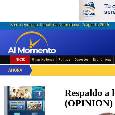
Santo Domingo, República Dominicana - 6 agosto 2026
INICIO
Otras Noticias
Política
Deportes
Económicas
AHORA
Respaldo a l
(OPINION)