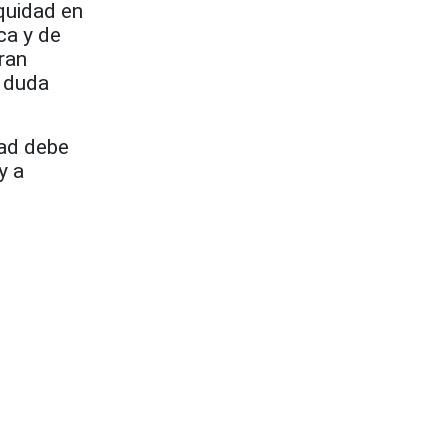
quidad en
ca y de
ran
n duda
dad debe
y a