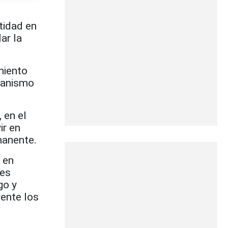
tidad en
ar la
miento
rganismo
 en el
ir en
manente.
 en
des
go y
rente los