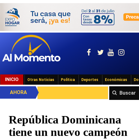
INICIO
Otras Noticias
Política
Deportes
Económicas
Do
AHORA
Buscar
República Dominicana
tiene un nuevo campeón