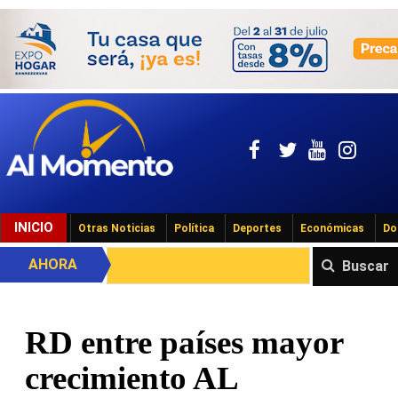
INICIO
Otras Noticias
Política
Deportes
Económicas
Do
AHORA
Buscar
RD entre países mayor
crecimiento AL